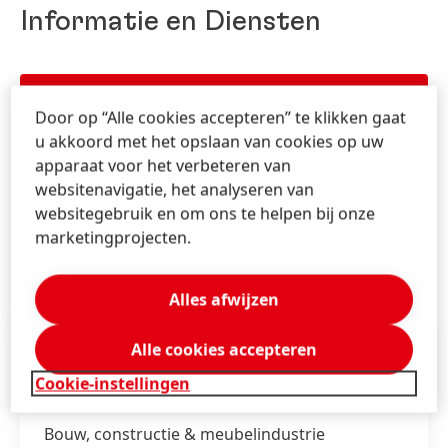
Informatie en Diensten
Contacteer ons!
Door op “Alle cookies accepteren” te klikken gaat
u akkoord met het opslaan van cookies op uw
Ontvang advies over onze merken en
apparaat voor het verbeteren van
oplossingen.
websitenavigatie, het analyseren van
websitegebruik en om ons te helpen bij onze
marketingprojecten.
MEER INFORMATIE
Alles afwijzen
Verwante markten
Alle cookies accepteren
Cookie-instellingen
Transportation
Bouw, constructie & meubelindustrie