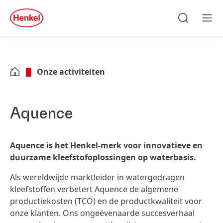
Skip to main content
Skip to footer
quick
search
Zoeken
Men
Onze activiteiten
Aquence
Aquence is het Henkel-merk voor innovatieve en
duurzame kleefstofoplossingen op waterbasis.
Als wereldwijde marktleider in watergedragen
kleefstoffen verbetert Aquence de algemene
productiekosten
(TCO) en de productkwaliteit voor
onze klanten. Ons ongeëvenaarde succesverhaal