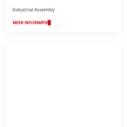
Industrial Assembly
Verpakking & papier
MEER INFORMATIE