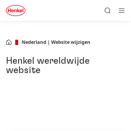
Skip to main content
Skip to footer
quick
search
Zoeken
Men
Nederland | Website wijzigen
Henkel wereldwijde
website