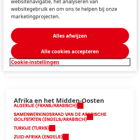
websitenavigatie, het analyseren van
AUSTRALIË EN NIEUW-ZEELAND (ENGELS)
websitegebruik en om ons te helpen bij onze
INDIA (ENGELS)
marketingprojecten.
INDONESIË (ENGELS/INDONESISCH)
JAPAN (JAPANS)
Alles afwijzen
KOREA (KOREAANS)
TAIWAN, CHINA (CHINEES)
Alle cookies accepteren
THAILAND (THAIS)
Cookie-instellingen
VASTELAND VAN CHINA (CHINEES)
Afrika en het Midden-Oosten
ALGERIJE (FRANS/ARABISCH)
SAMENWERKINGSRAAD VAN DE ARABISCHE
GOLFSTATEN (ENGELS/ARABISCH)
TURKIJE (TURKS)
ZUID-AFRIKA (ENGELS)